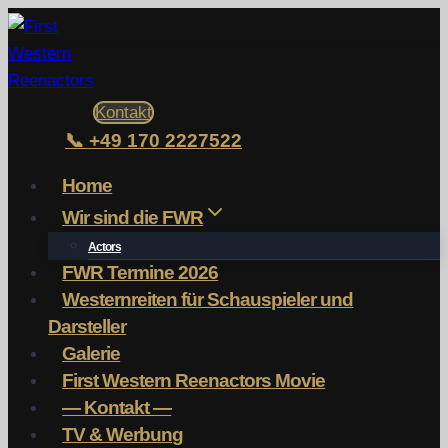
Zum
Inhalt
springen
Kontakt
📞 +49 170 2227522
Home
Wir sind die FWR
Actors
FWR Termine 2026
Westernreiten für Schauspieler und
Darsteller
Galerie
First Western Reenactors Movie
— Kontakt —
TV & Werbung